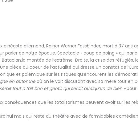
ris 20e
reux cinéaste allemand, Rainer Werner Fassbinder, mort à 37 ans a
ur parler de notre époque. Spectacle « coup de poing » qui parle 
u Bataclan,la montée de l’extrême-Droite, la crise des réfugiés, l
Une pièce au coeur de l’actualité qui dresse un constat de l’Euro
 tonique et polémique sur les risques qu’encourent les démocratie
magne en automne
où on le voit discutant avec sa mère tout en bu
erait tout à fait bon et gentil, qui serait quelqu’un de bien »
pour 
ux conséquences que les totalitarismes peuvent avoir sur les rel
ourd’hui mais qui reste du théâtre avec de formidables comédiens