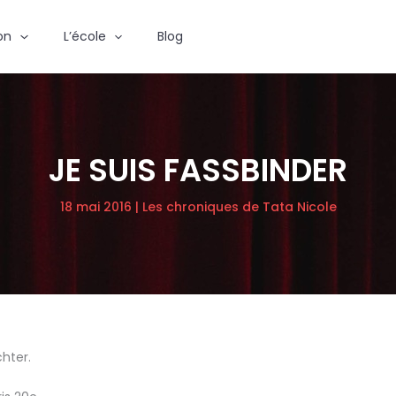
ion
L’école
Blog
JE SUIS FASSBINDER
18 mai 2016
|
Les chroniques de Tata Nicole
chter.