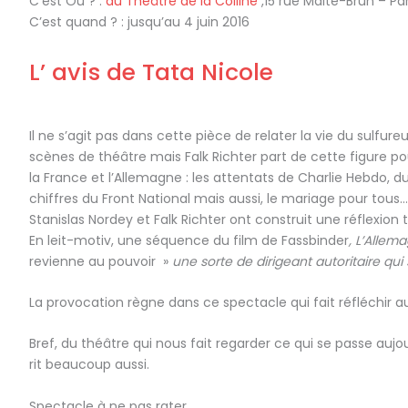
C’est Où ? :
au Théâtre de la Colline
,15 rue Malte-Brun – Pa
C’est quand ? : jusqu’au 4 juin 2016
L’ avis de Tata Nicole
Il ne s’agit pas dans cette pièce de relater la vie du sulfu
scènes de théâtre mais Falk Richter part de cette figure po
la France et l’Allemagne : les attentats de Charlie Hebdo, d
chiffres du Front National mais aussi, le mariage pour tous…
Stanislas Nordey et Falk Richter ont construit une réflexion
En leit-motiv, une séquence du film de Fassbinder
, L’Alle
revienne au pouvoir »
une sorte de dirigeant autoritaire qui s
La provocation règne dans ce spectacle qui fait réfléchir a
Bref, du théâtre qui nous fait regarder ce qui se passe auj
rit beaucoup aussi.
Spectacle à ne pas rater.