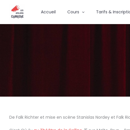
Aller
au
Accueil
Cours
Tarifs & Inscript
contenu
De Falk Richter et mise en scène Stanislas Nordey et Falk Ri