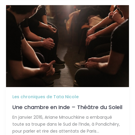
Une
chambre
en
Inde
–
Théâtre
du
Soleil
Les chroniques de Tata Nicole
Une chambre en Inde – Théâtre du Soleil
En janvier 2016, Ariane Mnouchkine a embarqué
toute sa troupe dans le Sud de l’Inde, à Pondichéry,
pour parler et rire des attentats de Paris