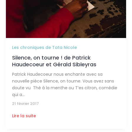
Haudecoeur
et
Gérald
Sibleyras
Les chroniques de Tata Nicole
Silence, on tourne ! de Patrick
Haudecoeur et Gérald Sibleyras
Patrick Haudecoeur nous enchante avec sa
nouvelle pièce Silence, on tourne. Vous avez sans
doute vu Thé à la menthe ou T’es citron, comédie
qui a
21 février 2017
Lire la suite