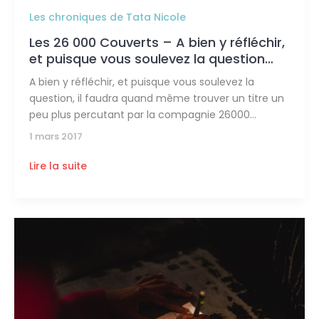
soulevez
Les chroniques de Tata Nicole
la
question…
Les 26 000 Couverts – A bien y réfléchir,
et puisque vous soulevez la question…
A bien y réfléchir, et puisque vous soulevez la
question, il faudra quand même trouver un titre un
peu plus percutant par la compagnie 26000
1 mars 2017
Lire la suite
Silence,
on
tourne
!
de
Patrick