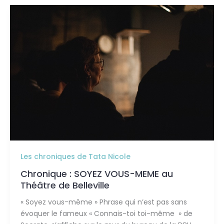
Chronique
:
SOYEZ
VOUS-
MEME
au
Théâtre
de
Belleville
Les chroniques de Tata Nicole
Chronique : SOYEZ VOUS-MEME au
Théâtre de Belleville
« Soyez vous-même » Phrase qui n’est pas sans
évoquer le fameux « Connais-toi toi-même » de