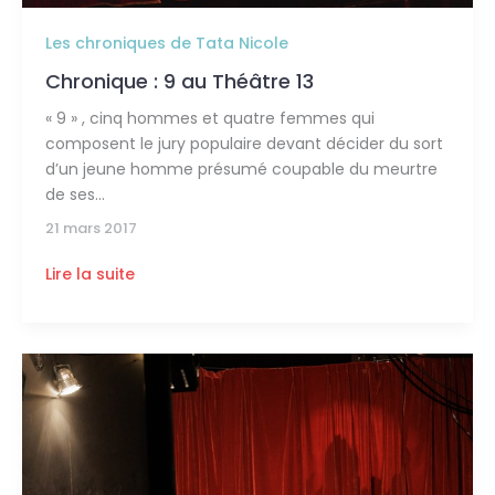
Les chroniques de Tata Nicole
Chronique : 9 au Théâtre 13
« 9 » , cinq hommes et quatre femmes qui
composent le jury populaire devant décider du sort
d’un jeune homme présumé coupable du meurtre
de ses
21 mars 2017
Lire la suite
Chronique
:
Le
Cas
Sneijder
au