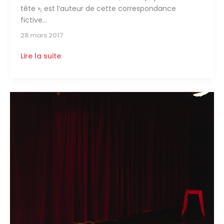
tête », est l’auteur de cette correspondance
fictive
28 mars 2017
Lire la suite
Chronique
:
9
au
Théâtre
13