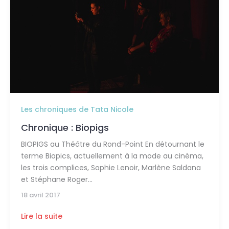
Les chroniques de Tata Nicole
Chronique : Biopigs
BIOPIGS au Théâtre du Rond-Point En détournant le
terme Biopics, actuellement à la mode au cinéma,
les trois complices, Sophie Lenoir, Marlène Saldana
et Stéphane Roger
18 avril 2017
Lire la suite