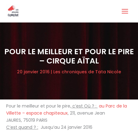
Aller
au
contenu
POUR LE MEILLEUR ET POUR LE PIRE
– CIRQUE AÏTAL
20 janvier 2016
|
Les chroniques de Tata Nicole
Pour le meilleur et pour le pire,
c’est Où ? :
au Parc de la
Villette – espace chapiteaux
, 211, avenue Jean
JAURES, 75019 PARIS
C’est quand ? :
Jusqu’au 24 janvier 2016