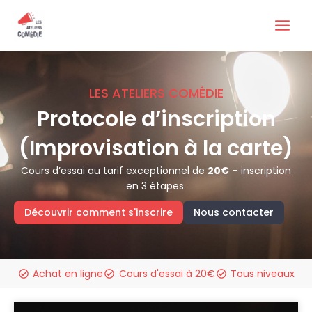
Aller
au
contenu
LES ATELIERS COMÉDIE
Protocole d’inscription
(Improvisation à la carte)
Cours d’essai au tarif exceptionnel de
20€
– inscription
en 3 étapes.
Découvrir comment s'inscrire
Nous contacter
Achat en ligne
Cours d'essai à 20€
Tous niveaux