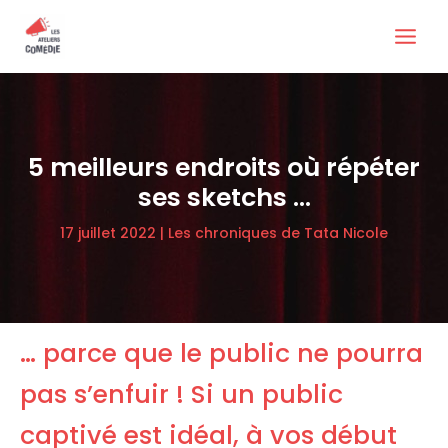
Aller
au
contenu
5 meilleurs endroits où répéter
ses sketchs …
17 juillet 2022
|
Les chroniques de Tata Nicole
… parce que le public ne pourra
pas s’enfuir ! Si un public
captivé est idéal, à vos début